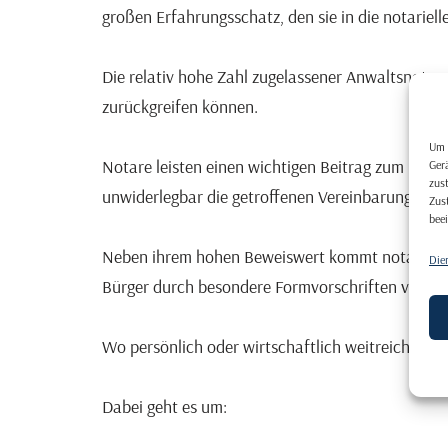
großen Erfahrungsschatz, den sie in die notariell
Die relativ hohe Zahl zugelassener Anwaltsnotare
zurückgreifen können.
Um 
Notare leisten einen wichtigen Beitrag zum rei
Ger
zus
unwiderlegbar die getroffenen Vereinbarungen. Z
Zus
bee
Neben ihrem hohen Beweiswert kommt notariellen
Die
Bürger durch besondere Formvorschriften vor de
Wo persönlich oder wirtschaftlich weitreichende
Dabei geht es um: