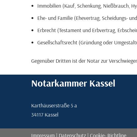
Immobilien (Kauf, Schenkung, Nießbrauch, H
Ehe- und Familie (Ehevertrag, Scheidungs- und
Erbrecht (Testament und Erbvertrag, Erbschein
Gesellschaftsrecht (Gründung oder Umgestaltu
Gegenüber Dritten ist der Notar zur Verschwiegenh
Notarkammer Kassel
Karthäuserstraße 5 a
34117 Kassel
Impressum
|
Datenschutz
|
Cookie- Richtline