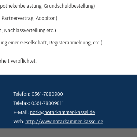
ypothekenbelastung, Grundschuldbestellung)
 Partnervertrag, Adopiton)
, Nachlassverteilung etc.)
ng einer Gesellschaft, Registeranmeldung, etc.)
eit verpflichtet.
Telefon: 0561-7880980
Telefax: 0561-78809811
E-Mail:
notk@notarkammer-kassel.de
Web:
http://www.notarkammer-kassel.de