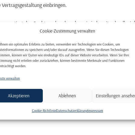
e Vertragsgestaltung einbringen.
 garantiert den Rechtssuchenden, dass sie jederzeit schnell, ei
Cookie-Zustimmung verwalten
Ihnen ein optimales Erlebnis zu bieten, verwenden wir Technologien wie Cookies, um
bungslosen Funktionieren des Gemeinwesens. Seine Urkunden be
äteinformationen zu speichern und/oder darauf zuzugreifen. Wenn Sie diesen Technologien
timmen, können wir Daten wie eindeutige IDs auf dieser Website verarbeiten. Wenn Sie Ihre
ahlungsansprüche aus notariellen Urkunden können sofort volls
timmung nicht erteilen oder zurückziehen, können bestimmte Merkmale und Funktionen
inträchtigt werden.
 Urkunden aber auch eine Warnfunktion zu: Vor bedeutenden E
nste verwalten
n Folgen übereilten Handelns geschützt werden.
Akzeptieren
Ablehnen
Einstellungen ansehe
 Folgen drohen, ist der Weg zum Notar gesetzlich vorgesehen od
Cookie-Richtlinie
Datenschutzerklärung
Impressum